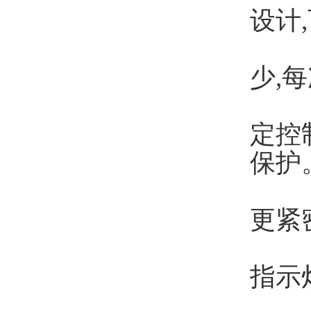
设计
5.
少,每
6.
定控
保护
7.
更紧
8.
指示
9.